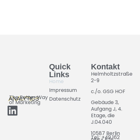
Quick
Kontakt
Links
Helmholtzstraße
2-9
Home
Impressum
c./o. GSG HOF
The Better Way
Datenschutz
Gebäude 3,
of Marketing
Aufgang J, 4.
Etage, die
J.04.040
10587 Berlin
Tel.: +49 162